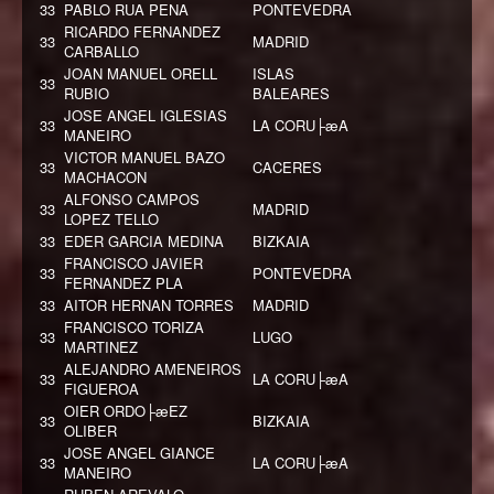
33
PABLO RUA PENA
PONTEVEDRA
RICARDO FERNANDEZ
33
MADRID
CARBALLO
JOAN MANUEL ORELL
ISLAS
33
RUBIO
BALEARES
JOSE ANGEL IGLESIAS
33
LA CORU├æA
MANEIRO
VICTOR MANUEL BAZO
33
CACERES
MACHACON
ALFONSO CAMPOS
33
MADRID
LOPEZ TELLO
33
EDER GARCIA MEDINA
BIZKAIA
FRANCISCO JAVIER
33
PONTEVEDRA
FERNANDEZ PLA
33
AITOR HERNAN TORRES
MADRID
FRANCISCO TORIZA
33
LUGO
MARTINEZ
ALEJANDRO AMENEIROS
33
LA CORU├æA
FIGUEROA
OIER ORDO├æEZ
33
BIZKAIA
OLIBER
JOSE ANGEL GIANCE
33
LA CORU├æA
MANEIRO