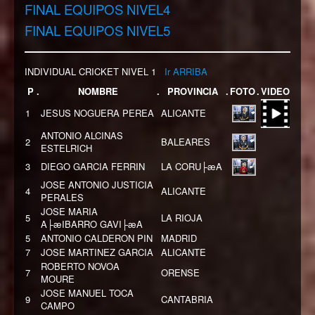
FINAL EQUIPOS NIVEL4
FINAL EQUIPOS NIVEL5
INDIVIDUAL CRICKET NIVEL 1
Ir ARRIBA
P
.
NOMBRE
.
PROVINCIA
.
FOTO
.
VIDEO
1
JESUS NOGUERA PEREA
ALICANTE
ANTONIO ALCINAS
2
BALEARES
ESTELRICH
3
DIEGO GARCIA FERRIN
LA CORU├æA
JOSE ANTONIO JUSTICIA
4
ALICANTE
PERALES
JOSE MARIA
5
LA RIOJA
A├æIBARRO GAVI├æA
5
ANTONIO CALDERON PIN
MADRID
7
JOSE MARTINEZ GARCIA
ALICANTE
ROBERTO NOVOA
7
ORENSE
MOURE
JOSE MANUEL TOCA
9
CANTABRIA
CAMPO