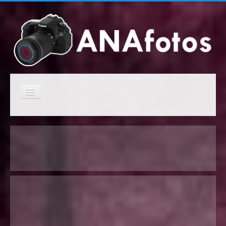
Cambiar
navegación
Inicio
Campeonatos anteriores
Próximos campeonatos
Clasificaciones de los campeonatos