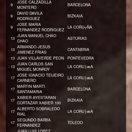
JOSE CALZADILLA
9
BARCELONA
MONTERO
DAVID DAVILA
9
BIZKAIA
RODRIGUEZ
JOSE MARIA
9
LA CORU┬ÑA
FERNANDEZ RODRIGUEZ
JUAN MANUEL CHAO
13
ASTURIAS
CHAO
ARMANDO JESUS
13
CANTABRIA
JIMENEZ FRIAS
13
JUAN VILLAVERDE PEON
PONTEVEDRA
JUAN CARLOS SAN
13
LA CORU├æA
MIGUEL MONROY
JOSE IGNACIO TEIJEIRO
17
LA CORU├æA
CARNERO
MARTIN MARTI
17
BARCELONA
SANTAMARIA
XABIER AYESTARAN
17
BIZKAIA
CORTAZAR XABIER 100
ALBERTO SOBRALEDO
17
LA CORU├æA
RIAL
SEGUNDO BARBA
17
TOLEDO
FERNANDEZ
JUAN LUIS LOPEZ