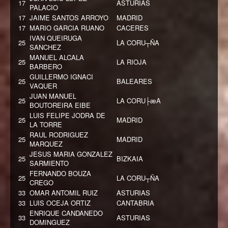
17
ASTURIAS
PALACIO
17
JAIME SANTOS ARROYO
MADRID
17
MARIO GARCIA RUANO
CACERES
IVAN QUEIRUGA
25
LA CORU┬ÑA
SANCHEZ
MANUEL ALCALA
25
LA RIOJA
BARBERO
GUILLERMO IGNACI
25
BALEARES
VAQUER
JUAN MANUEL
25
LA CORU├æA
BOUTOREIRA EIBE
LUIS FELIPE JODRA DE
25
MADRID
LA TORRE
RAUL RODRIGUEZ
25
MADRID
MARQUEZ
JESUS MARIA GONZALEZ
25
BIZKAIA
SARMIENTO
FERNANDO BOUZA
25
LA CORU┬ÑA
CREGO
33
OMAR ANTOMIL RUIZ
ASTURIAS
33
LUIS OCEJA ORTIZ
CANTABRIA
ENRIQUE CANDANEDO
33
ASTURIAS
DOMINGUEZ