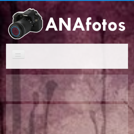
Cambiar
navegación
Inicio
Campeonatos anteriores
Próximos campeonatos
Clasificaciones de los campeonatos