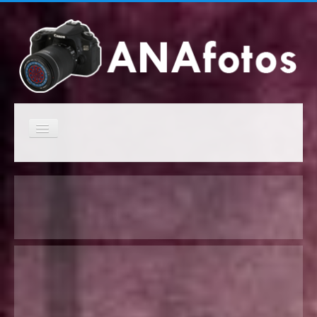
Cambiar
navegación
Inicio
Campeonatos anteriores
Próximos campeonatos
Clasificaciones de los campeonatos