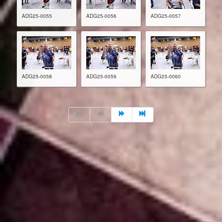
ADG25-0055
ADG25-0056
ADG25-0057
ADG25-0058
ADG25-0059
ADG25-0060