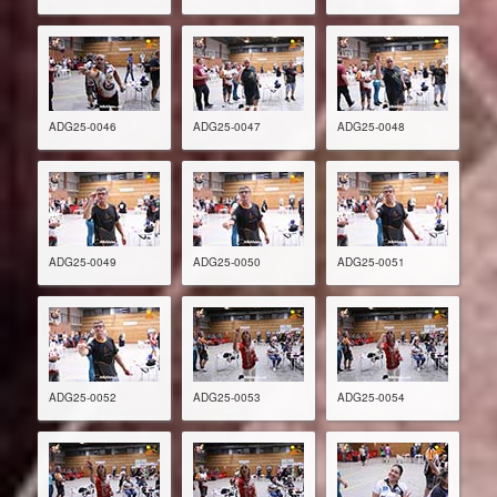
ADG25-0046
ADG25-0047
ADG25-0048
ADG25-0049
ADG25-0050
ADG25-0051
ADG25-0052
ADG25-0053
ADG25-0054