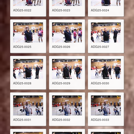
ADG25-0022
ADG25-0023
ADG25-0024
ADG25-0025
ADG25-0026
ADG25-0027
ADG25-0028
ADG25-0029
ADG25-0030
ADG25-0031
ADG25-0032
ADG25-0033