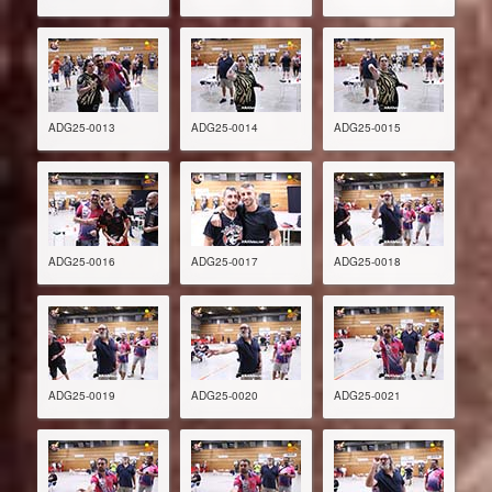
ADG25-0013
ADG25-0014
ADG25-0015
ADG25-0016
ADG25-0017
ADG25-0018
ADG25-0019
ADG25-0020
ADG25-0021