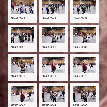
ADG25-0034
ADG25-0035
ADG25-0036
ADG25-0037
ADG25-0038
ADG25-0039
ADG25-0040
ADG25-0041
ADG25-0042
ADG25-0043
ADG25-0044
ADG25-0045