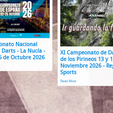
nato Nacional
 Darts - La Nucía -
XI Campeonato de D
25 de Octubre 2026
de los Pirineos 13 y 
Noviembre 2026 - Re
Sports
Read More