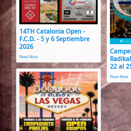
14TH Catalonia Open -
F.C.D. - 5 y 6 Septiembre
2026
Campeo
Read More
Radikal
22 al 
Read More