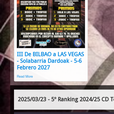
III De BILBAO a LAS VEGAS
- Solabarria Dardoak - 5-6
Febrero 2027
Read More
2025/03/23 - 5º Ranking 2024/25 CD T