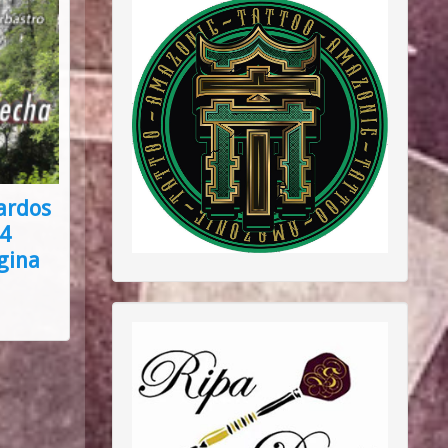
ardos
14
gina